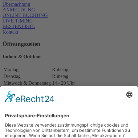
Übernachtung
ANMELDUNG
ONLINE BUCHUNG
LIVE TIMING
BESTENLISTE
Kontakt
Öffnungszeiten
Indoor & Outdoor
Montag
Ruhetag
Dienstag
Ruhetag
Mittwoch & Donnerstag
14 - 20 Uhr
Freitag
12 - 20 Uhr
Samstag
10 - 20 Uhr
Sonntag
10 - 20 Uhr
Restaurant
Montag
Ruhetag
Dienstag
Ruhetag