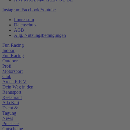
Instagram
Facebook
Youtube
Impressum
Datenschutz
AGB
Allg. Nutzungsbedingungen
Fun Racing
Indoor
Fun Racing
Outdoor
Profi
Motorsport
Club
Arena E E.V.
Dein Weg in den
Rennsport
Restaurant
A la Kart
Event &
Tagung
News
Preisliste
Gutscheine