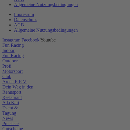
Allgemeine Nutzungsbedingungen
Impressum
Datenschutz
AGB
Allgemeine Nutzungsbedingungen
Instagram
Facebook
Youtube
Fun Racing
Indoor
Fun Racing
Outdoor
Profi
Motorsport
Club
Arena E E.V.
Dein Weg in den
Rennsport
Restaurant
A la Kart
Event &
Tagung
News
Preisliste
Gutscheine