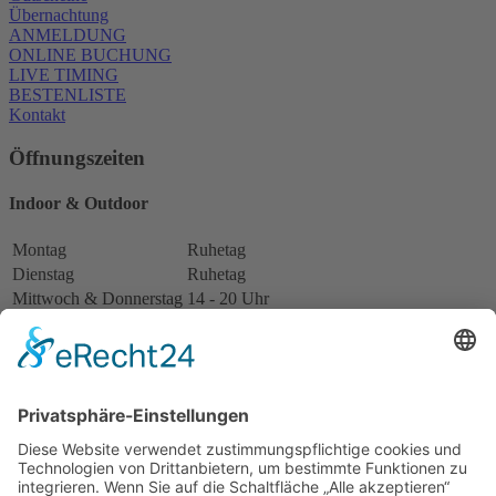
Übernachtung
ANMELDUNG
ONLINE BUCHUNG
LIVE TIMING
BESTENLISTE
Kontakt
Öffnungszeiten
Indoor & Outdoor
Montag
Ruhetag
Dienstag
Ruhetag
Mittwoch & Donnerstag
14 - 20 Uhr
Freitag
12 - 20 Uhr
Samstag
10 - 20 Uhr
Sonntag
10 - 20 Uhr
Restaurant
Montag
Ruhetag
Dienstag
Ruhetag