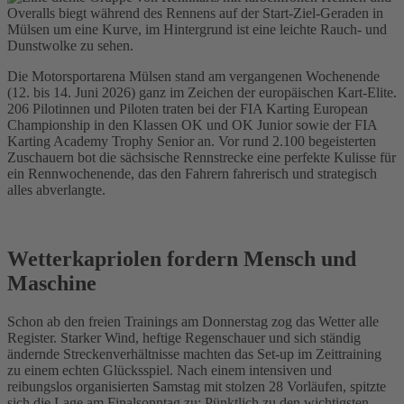
Die Motorsportarena Mülsen stand am vergangenen Wochenende
(12. bis 14. Juni 2026) ganz im Zeichen der europäischen Kart-Elite.
206 Pilotinnen und Piloten traten bei der FIA Karting European
Championship in den Klassen OK und OK Junior sowie der FIA
Karting Academy Trophy Senior an. Vor rund 2.100 begeisterten
Zuschauern bot die sächsische Rennstrecke eine perfekte Kulisse für
ein Rennwochenende, das den Fahrern fahrerisch und strategisch
alles abverlangte.
Wetterkapriolen fordern Mensch und
Maschine
Schon ab den freien Trainings am Donnerstag zog das Wetter alle
Register. Starker Wind, heftige Regenschauer und sich ständig
ändernde Streckenverhältnisse machten das Set-up im Zeittraining
zu einem echten Glücksspiel. Nach einem intensiven und
reibungslos organisierten Samstag mit stolzen 28 Vorläufen, spitzte
sich die Lage am Finalsonntag zu: Pünktlich zu den wichtigsten