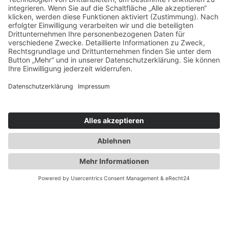
Dienstag
Ruhetag
Mittwoch & Donnerstag
14 - 20 Uhr
Freitag
12 - 20 Uhr
Samstag
10 - 20 Uhr
Sonntag
10 - 20 Uhr
Motorsportstrecke
Montag
nach Absprache
Dienstag
nach Absprache
Mittwoch & Donnerstag
9 - 18 Uhr
Freitag
9 - 18 Uhr
Samstag
9 - 18 Uhr
Sonntag
9 - 18 Uhr
06.07. -
Dienstag bis Sonntag 10 - 20 Uhr (Montag
16.08.2026
Ruhetag)
12.10. -
Dienstag bis Sonntag 10 - 20 Uhr (Montag
25.10.2026
Ruhetag)
037604 75600
anfragen@arena-e.de