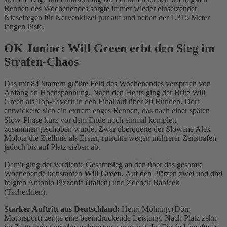
Rennen des Wochenendes sorgte immer wieder einsetzender
Nieselregen für Nervenkitzel pur auf und neben der 1.315 Meter
langen Piste.
OK Junior: Will Green erbt den Sieg im
Strafen-Chaos
Das mit 84 Startern größte Feld des Wochenendes versprach von
Anfang an Hochspannung. Nach den Heats ging der Brite Will
Green als Top-Favorit in den Finallauf über 20 Runden. Dort
entwickelte sich ein extrem enges Rennen, das nach einer späten
Slow-Phase kurz vor dem Ende noch einmal komplett
zusammengeschoben wurde. Zwar überquerte der Slowene Alex
Molota die Ziellinie als Erster, rutschte wegen mehrerer Zeitstrafen
jedoch bis auf Platz sieben ab.
Damit ging der verdiente Gesamtsieg an den über das gesamte
Wochenende konstanten
Will Green
. Auf den Plätzen zwei und drei
folgten Antonio Pizzonia (Italien) und Zdenek Babicek
(Tschechien).
Starker Auftritt aus Deutschland:
Henri Möhring (Dörr
Motorsport) zeigte eine beeindruckende Leistung. Nach Platz zehn