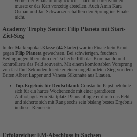
verlief der Finallauf unglücklich – nach nur drei Runden
musste er das Kart vorzeitig abstellen. Auch Amin Kara
Osman und Jan Schwarzer schafften den Sprung ins Finale
nicht.
Academy Trophy Senior: Filip Planeta mit Start-
Ziel-Sieg
In der Markenpokal-Klasse (44 Starter) war im Finale kein Kraut
gegen
Filip Planeta
gewachsen. Bei schwierigen, feuchten
Bedingungen übernahm der Tscheche früh das Kommando und
kontrollierte das Feld souverän. Mit einem komfortablen Vorsprung
von fast fünf Sekunden feierte er einen ungefährdeten Sieg vor dem
Briten Albert Lapper und Vanesa Silkunaite aus Litauen.
Top-Ergebnis für Deutschland:
Constantin Papst belohnte
sich für ein hartes Wochenende mit einer grandiosen
Aufholjagd. Von Startplatz 19 aus pflügte er durch das Feld
und sicherte sich mit Rang sechs sein bislang bestes Ergebnis
in dieser Rennserie.
Erfolgreicher EM-Abschluss in Sachsen