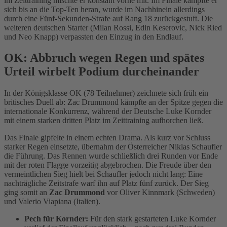
im Zeittraining mischte er konstant vorne mit. Im Finale kämpfte er
sich bis an die Top-Ten heran, wurde im Nachhinein allerdings
durch eine Fünf-Sekunden-Strafe auf Rang 18 zurückgestuft. Die
weiteren deutschen Starter (Milan Rossi, Edin Keserovic, Nick Ried
und Neo Knapp) verpassten den Einzug in den Endlauf.
OK: Abbruch wegen Regen und spätes
Urteil wirbelt Podium durcheinander
In der Königsklasse OK (78 Teilnehmer) zeichnete sich früh ein
britisches Duell ab: Zac Drummond kämpfte an der Spitze gegen die
internationale Konkurrenz, während der Deutsche Luke Kornder
mit einem starken dritten Platz im Zeittraining aufhorchen ließ.
Das Finale gipfelte in einem echten Drama. Als kurz vor Schluss
starker Regen einsetzte, übernahm der Österreicher Niklas Schaufler
die Führung. Das Rennen wurde schließlich drei Runden vor Ende
mit der roten Flagge vorzeitig abgebrochen. Die Freude über den
vermeintlichen Sieg hielt bei Schaufler jedoch nicht lang: Eine
nachträgliche Zeitstrafe warf ihn auf Platz fünf zurück. Der Sieg
ging somit an
Zac Drummond
vor Oliver Kinnmark (Schweden)
und Valerio Viapiana (Italien).
Pech für Kornder:
Für den stark gestarteten Luke Kornder