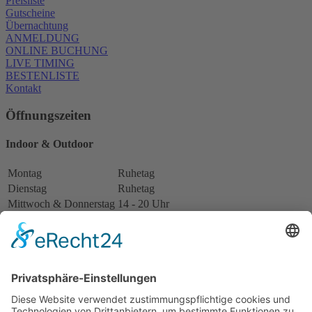
Preisliste
Gutscheine
Übernachtung
ANMELDUNG
ONLINE BUCHUNG
LIVE TIMING
BESTENLISTE
Kontakt
Öffnungszeiten
Indoor & Outdoor
Montag
Ruhetag
Dienstag
Ruhetag
Mittwoch & Donnerstag
14 - 20 Uhr
Freitag
12 - 20 Uhr
Samstag
10 - 20 Uhr
Sonntag
10 - 20 Uhr
Restaurant
Montag
Ruhetag