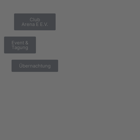
Club
Arena E E.V.
Event &
Tagung
Übernachtung