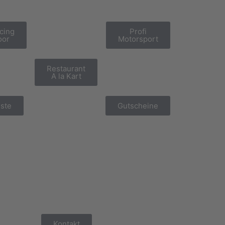
cing
Profi
oor
Motorsport
Restaurant
A la Kart
iste
Gutscheine
Kontakt