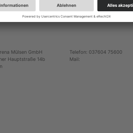
arena Mülsen GmbH
Telefon: 037604 75600
ner Hauptstraße 14b
Mail:
anfragen@arena-e.de
n